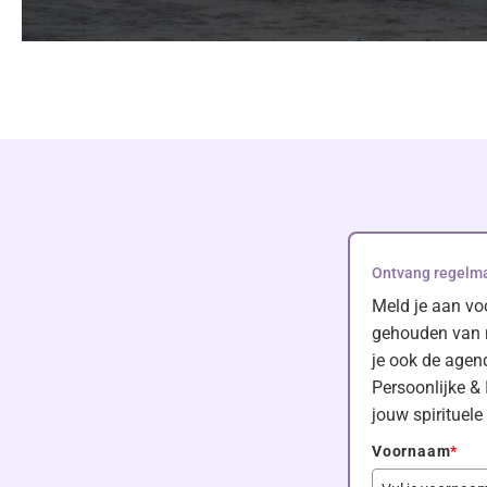
Ontvang regelmat
Meld je aan vo
gehouden van n
je ook de agend
Persoonlijke & 
jouw spirituele 
Voornaam
*